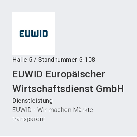
language
Austeller werden
News abonnieren
DE
search
Halle
5
/
Standnummer
5-108
EUWID Europäischer
Wirtschaftsdienst GmbH
Dienstleistung
EUWID - Wir machen Märkte
transparent