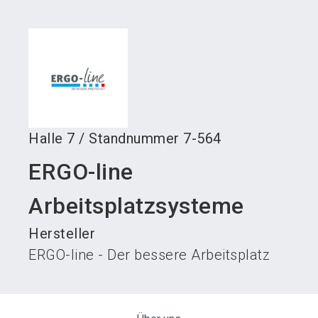
language
Austeller werden
News abonnieren
DE
search
Halle
7
/
Standnummer
7-564
ERGO-line
Arbeitsplatzsysteme
Hersteller
ERGO-line - Der bessere Arbeitsplatz