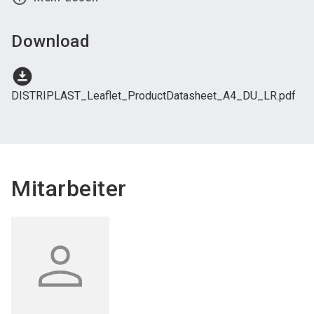
Download
download_for_offline
DISTRIPLAST_Leaflet_ProductDatasheet_A4_DU_LR.pdf
Mitarbeiter