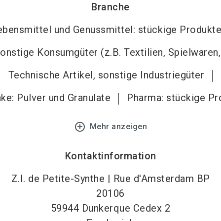
Branche
ebensmittel und Genussmittel: stückige Produkt
onstige Konsumgüter (z.B. Textilien, Spielwaren
Technische Artikel, sonstige Industriegüter
ke: Pulver und Granulate
Pharma: stückige Pr
add_circle_outline
Mehr anzeigen
Kontaktinformation
Z.I. de Petite-Synthe | Rue d'Amsterdam BP
20106
59944
Dunkerque Cedex 2