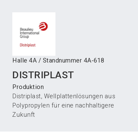
language
Austeller werden
News abonnieren
DE
search
Halle
4A
/
Standnummer
4A-618
DISTRIPLAST
Produktion
Distriplast, Wellplattenlösungen aus
Polypropylen für eine nachhaltigere
Zukunft