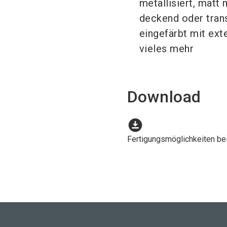
metallisiert, matt m
deckend oder tran
eingefärbt mit ext
vieles mehr
Download
download_for_offline
Fertigungsmöglichkeiten b