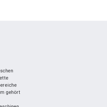
ischen
ette
Bereiche
um gehört
Maschinen