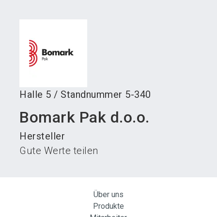
language
Austeller werden
News abonnieren
DE
search
Halle
5
/
Standnummer
5-340
Bomark Pak d.o.o.
Hersteller
Gute Werte teilen
Über uns
Produkte