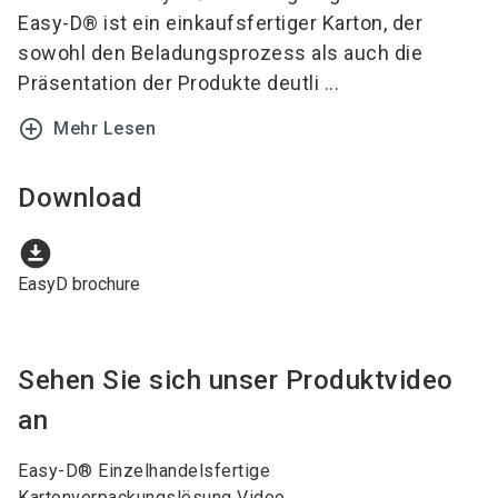
Easy-D® ist ein einkaufsfertiger Karton, der
sowohl den Beladungsprozess als auch die
Präsentation der Produkte deutli ...
add_circle_outline
Mehr Lesen
Download
download_for_offline
EasyD brochure
Sehen Sie sich unser Produktvideo
an
Easy-D® Einzelhandelsfertige
Kartonverpackungslösung Video