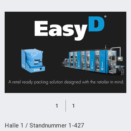
language
Austeller werden
News abonnieren
DE
search
1
1
Halle
1
/
Standnummer
1-427