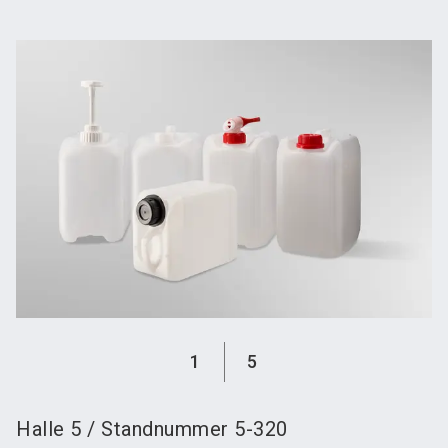
language
Austeller werden
News abonnieren
DE
search
1
5
Halle
5
/
Standnummer
5-320