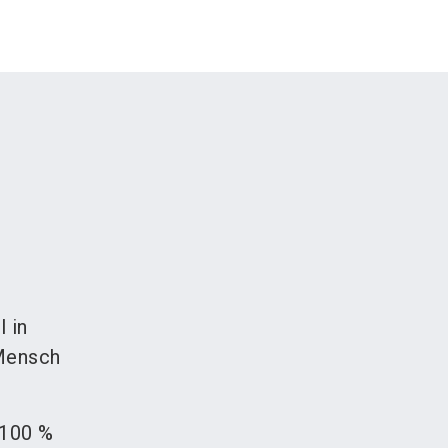
 in
 Mensch
 100 %