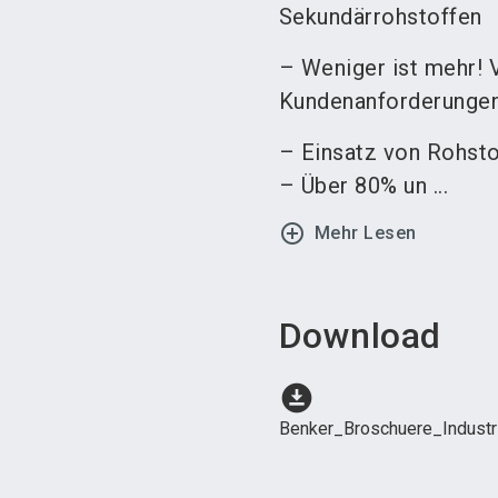
Sekundärrohstoffen
– Weniger ist mehr! 
Kundenanforderungen
– Einsatz von Rohsto
– Über 80% un ...
add_circle_outline
Mehr Lesen
Download
download_for_offline
Benker_Broschuere_Indust