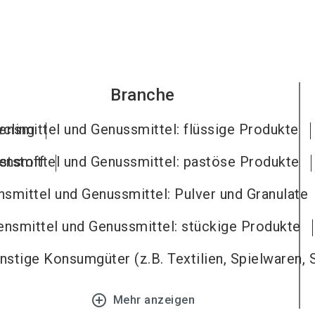
Branche
cling
ensmittel und Genussmittel: flüssige Produkte
ststoff
ensmittel und Genussmittel: pastöse Produkte
smittel und Genussmittel: Pulver und Granulate
nsmittel und Genussmittel: stückige Produkte
stige Konsumgüter (z.B. Textilien, Spielwaren,
add_circle_outline
Mehr anzeigen