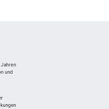
 Jahren
on und
er
ackungen