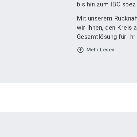
bis hin zum IBC spezia
Mit unserem Rücknah
wir Ihnen, den Kreis
Gesamtlösung für Ihr
add_circle_outline
Mehr Lesen