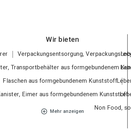
Wir bieten
rer
Verpackungsentsorgung, Verpackungsrecy
Leb
ter, Transportbehälter aus formgebundenem Kun
Leb
Flaschen aus formgebundenem Kunststoff
Leben
anister, Eimer aus formgebundenem Kunststoff
Lebe
Non Food, son
add_circle_outline
Mehr anzeigen