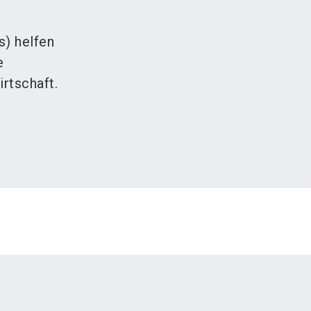
) helfen
e
rtschaft.