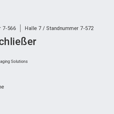
language
teller werden
News abonnieren
DE
search
r
7-566
Halle
7
/
Standnummer
7-572
chließer
aging Solutions
me