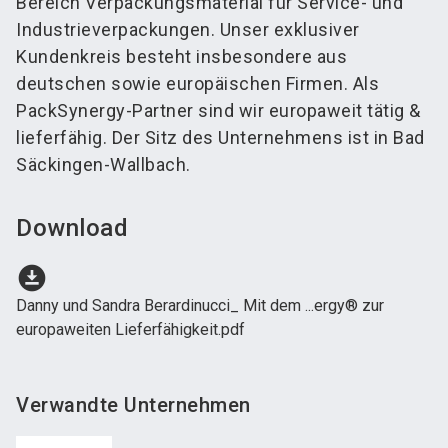
Bereich Verpackungsmaterial für Service- und
Industrieverpackungen. Unser exklusiver
Kundenkreis besteht insbesondere aus
deutschen sowie europäischen Firmen. Als
PackSynergy-Partner sind wir europaweit tätig &
lieferfähig. Der Sitz des Unternehmens ist in Bad
Säckingen-Wallbach.
Download
download_for_offline
Danny und Sandra Berardinucci_ Mit dem ...ergy® zur
europaweiten Lieferfähigkeit.pdf
Verwandte Unternehmen