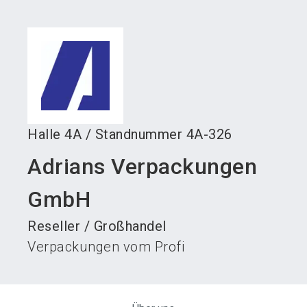
language
Austeller werden
News abonnieren
DE
search
Halle
4A
/
Standnummer
4A-326
Adrians Verpackungen
GmbH
Reseller / Großhandel
Verpackungen vom Profi