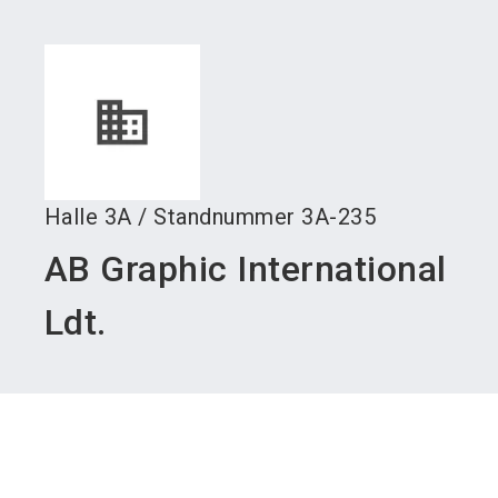
language
Austeller werden
News abonnieren
DE
search
Halle
3A
/
Standnummer
3A-235
AB Graphic International
Ldt.