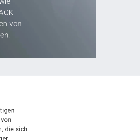
wie
PACK
gen von
ken.
tigen
 von
, die sich
ger