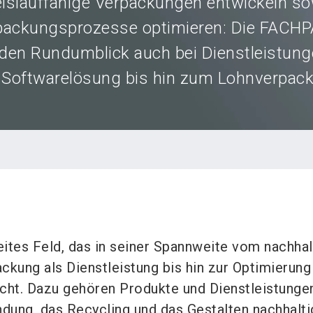
eislauffähige Verpackungen entwickeln so
packungsprozesse optimieren: Die FACH
 den Rundumblick auch bei Dienstleistun
 Softwarelösung bis hin zum Lohnverpac
eites Feld, das in seiner Spannweite vom nachhal
ckung als Dienstleistung bis hin zur Optimierung
ht. Dazu gehören Produkte und Dienstleistungen
dung, das Recycling und das Gestalten nachhalti