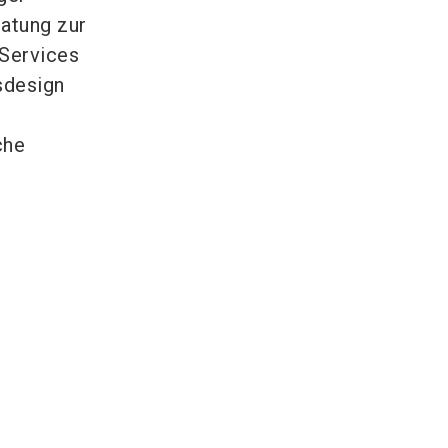
atung zur
 Services
sdesign
che