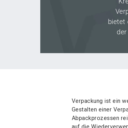
Kr
Ver
bietet
der
Verpackung ist ein w
Gestalten einer Verpa
Abpackprozessen reic
auf die Wiederverwen