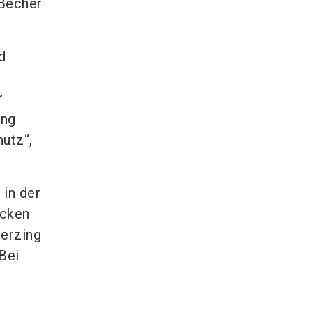
 Becher
d
r
ung
utz“,
 in der
ücken
terzing
Bei