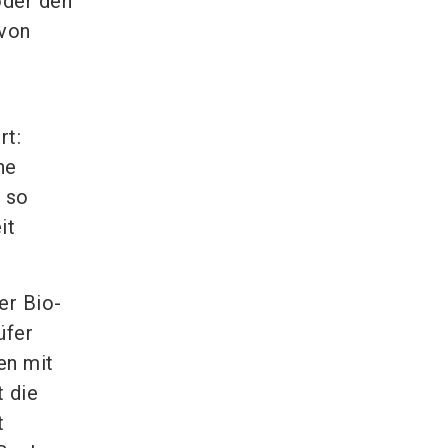
oder den
 von
rt:
ne
, so
it
er Bio-
üfer
en mit
t die
t