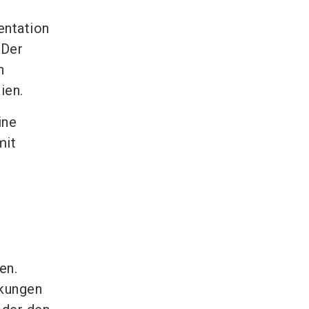
entation
 Der
n
ien.
ine
mit
en.
kungen