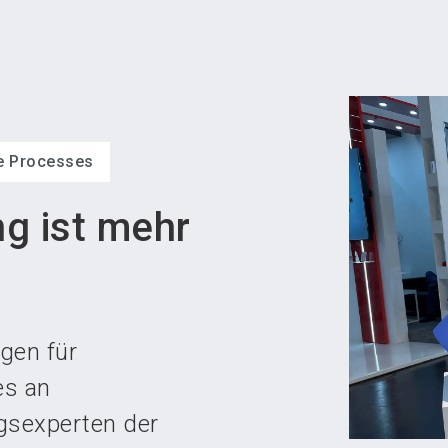
Aus
ve Processes
g ist mehr
gen für
es an
ngsexperten der