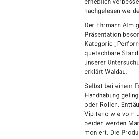
erheblich verbesse
nachgelesen werde
Der Ehrmann Almig
Präsentation besond
Kategorie „Perform
quetschbare Stand
unserer Untersuchu
erklärt Waldau.
Selbst bei einem Fa
Handhabung gelinge
oder Rollen. Enttä
Vipiteno wie vom 
beiden werden Män
moniert. Die Produ