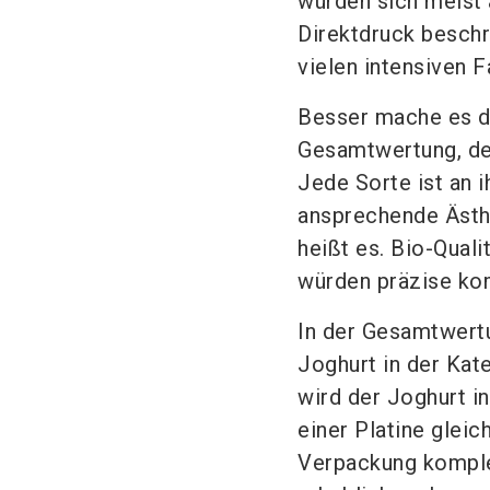
würden sich meist 
Direktdruck beschr
vielen intensiven 
Besser mache es de
Gesamtwertung, der 
Jede Sorte ist an i
ansprechende Ästhe
heißt es. Bio-Quali
würden präzise ko
In der Gesamtwertu
Joghurt in der Kate
wird der Joghurt i
einer Platine glei
Verpackung komple