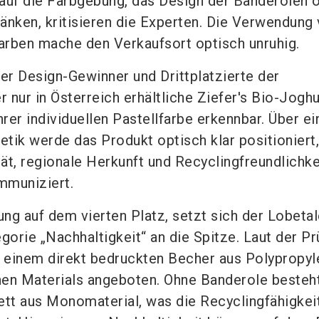
auf die Farbgebung, das Design der Banderolen 
änken, kritisieren die Experten. Die Verwendung
Farben mache den Verkaufsort optisch unruhig.
r Design-Gewinner und Drittplatzierte der
nur in Österreich erhältliche Ziefer's Bio-Joghu
hrer individuellen Pastellfarbe erkennbar. Über ei
tik werde das Produkt optisch klar positioniert
tät, regionale Herkunft und Recyclingfreundlichke
mmuniziert.
ng auf dem vierten Platz, setzt sich der Lobetal
gorie „Nachhaltigkeit“ an die Spitze. Laut der Pr
n einem direkt bedruckten Becher aus Polypropyl
chen Materials angeboten. Ohne Banderole besteh
tt aus Monomaterial, was die Recyclingfähigkei