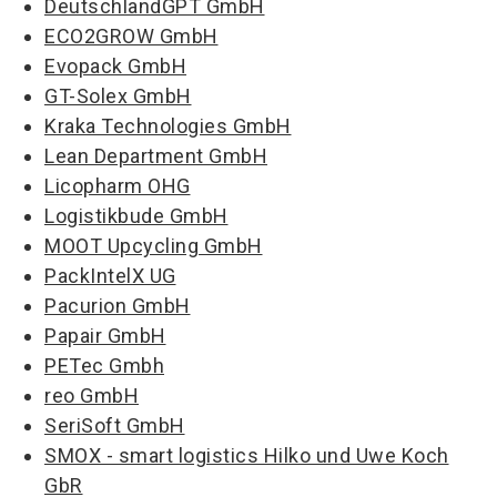
DeutschlandGPT GmbH
ECO2GROW GmbH
Evopack GmbH
GT-Solex GmbH
Kraka Technologies GmbH
Lean Department GmbH
Licopharm OHG
Logistikbude GmbH
MOOT Upcycling GmbH
PackIntelX UG
Pacurion GmbH
Papair GmbH
PETec Gmbh
reo GmbH
SeriSoft GmbH
SMOX - smart logistics Hilko und Uwe Koch
GbR