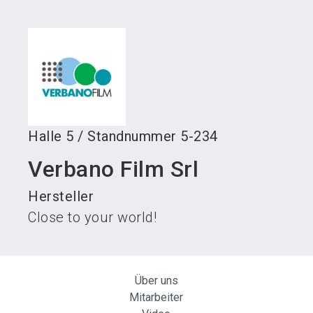
language
Austeller werden
News abonnieren
DE
search
Halle
5
/
Standnummer
5-234
Verbano Film Srl
Hersteller
Close to your world!
Über uns
Mitarbeiter