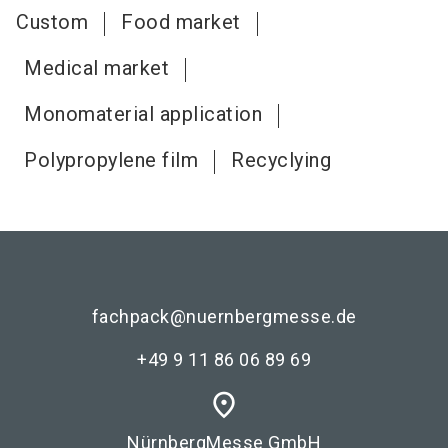
Custom
Food market
Medical market
Monomaterial application
Polypropylene film
Recyclying
fachpack@nuernbergmesse.de
+49 9 11 86 06 89 69
place
NürnbergMesse GmbH