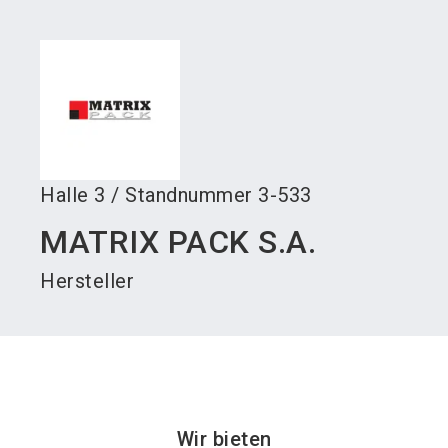
language
Austeller werden
News abonnieren
DE
search
Halle
3
/
Standnummer
3-533
MATRIX PACK S.A.
Hersteller
Wir bieten