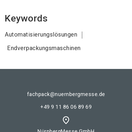
Keywords
Automatisierungslösungen
Endverpackungsmaschinen
fachpack@nuernbergmesse.de
+49 9 11 86 06 89 69
place
NürnbergMesse GmbH