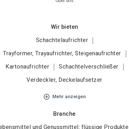
Über uns
Wir bieten
Schachtelaufrichter
Trayformer, Trayaufrichter, Steigenaufrichter
Kartonaufrichter
Schachtelverschließer
Verdeckler, Deckelaufsetzer
add_circle_outline
Mehr anzeigen
Branche
ebensmittel und Genussmittel: flüssige Produkte