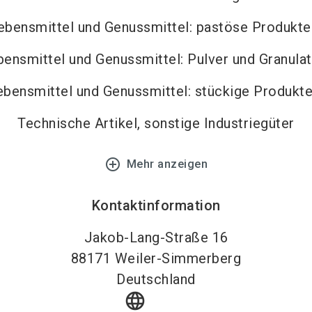
ebensmittel und Genussmittel: pastöse Produkte
bensmittel und Genussmittel: Pulver und Granula
ebensmittel und Genussmittel: stückige Produkt
Technische Artikel, sonstige Industriegüter
add_circle_outline
Mehr anzeigen
Kontaktinformation
Jakob-Lang-Straße 16
88171
Weiler-Simmerberg
Deutschland
language