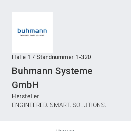
language
Austeller werden
News abonnieren
DE
search
Halle
1
/
Standnummer
1-320
Buhmann Systeme
GmbH
Hersteller
ENGINEERED. SMART. SOLUTIONS.