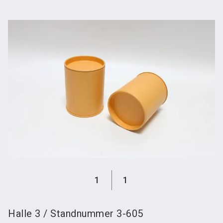
language
Austeller werden
News abonnieren
DE
search
1
1
Halle
3
/
Standnummer
3-605